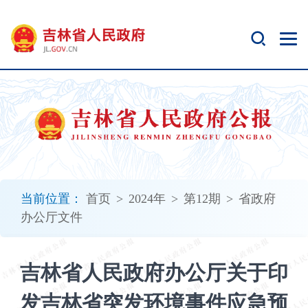
新
窗
口
打
开
无
障
碍
说
明
页
面,
当前位置：
首页
>
2024年
>
第12期
>
省政府
按
办公厅文件
Alt
加
波
吉林省人民政府办公厅关于印
浪
键
发吉林省突发环境事件应急预
打