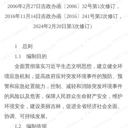
2006
年
2
月
27
日吉政办函〔
2006
〕
32
号第
1
次修订，
2016
年
11
月
14
日吉政办函〔
2016
〕
241
号第
2
次修订，
2024
年
2
月
20
日第
3
次修订）
1
总则
1.1
编制目的
全面贯彻落实习近平生态文明思想，建立健全环
境应急机制，提高政府应对突发环境事件的预防、预
警和应急处置能力，控制、减轻和消除突发环境事件
的风险以及危害，保障人民群众生命财产安全，维护
环境安全，建设美丽吉林，促进全省经济社会全面、
协调、可持续发展。
1.2
编制依据