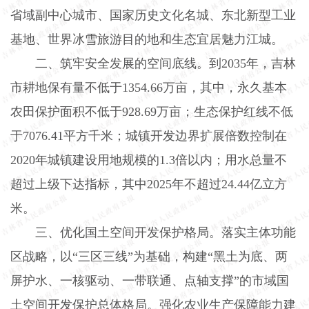
省域副中心城市、国家历史文化名城、东北新型工业
基地、世界冰雪旅游目的地和生态宜居魅力江城。
二、筑牢安全发展的空间底线。到
2035
年，吉林
市耕地保有量不低于
1354.66
万亩，其中，永久基本
农田保护面积不低于
928.69
万亩；生态保护红线不低
于
7076.41
平方千米；城镇开发边界扩展倍数控制在
2020
年城镇建设用地规模的
1.3
倍以内；用水总量不
超过上级下达指标，其中
2025
年不超过
24.44
亿立方
米。
三、优化国土空间开发保护格局。落实主体功能
区战略，以“三区三线”为基础，构建“黑土为底、两
屏护水、一核驱动、一带联通、点轴支撑”的市域国
土空间开发保护总体格局。强化农业生产保障能力建