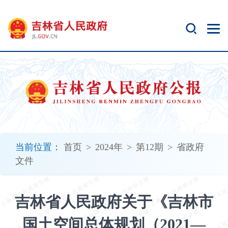
新
窗
口
打
开
无
障
碍
说
明
页
面,
当前位置：
首页
>
2024年
>
第12期
>
省政府
按
文件
Alt
加
波
吉林省人民政府关于《吉林市
浪
键
国土空间总体规划（2021—
打