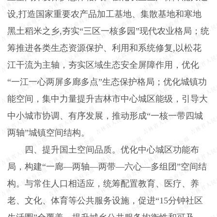
设
,
打造国家重要农产品加工基地、集散基地和寒地
黑土稻米之乡
,
夯实“三区一核多园”现代农业格局；统
筹推进各类生态资源保护、利用和系统修复
,
以松花
江干流为主轴，夯实区域生态安全屏障作用，优化
“一江一心两屏多廊多点”生态保护格局；优化城镇功
能空间，集中力量提升吉林市中心城区能级，引导大
中小城市协调、有序发展，推动形成“一核一带四城
两轴”城镇空间结构。
四、提升国土空间品质。优化中心城区功能布
局，构建“一廊—两轴—两带—六心—多组团”空间结
构。与常住人口相适应，统筹配置教育、医疗、养
老、文化、体育等公共服务设施，促进“
15
分钟社区