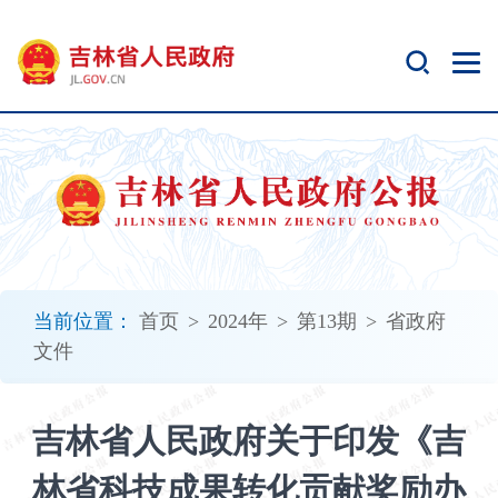
新
窗
口
打
开
无
障
碍
说
明
页
面,
当前位置：
首页
>
2024年
>
第13期
>
省政府
按
文件
Alt
加
波
吉林省人民政府关于印发《吉
浪
键
林省科技成果转化贡献奖励办
打