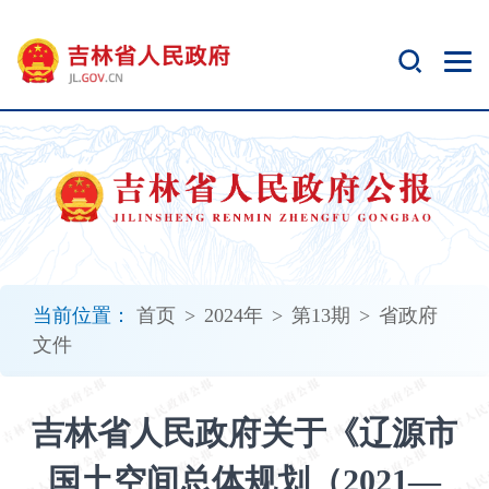
新
窗
口
打
开
无
障
碍
说
明
页
面,
当前位置：
首页
>
2024年
>
第13期
>
省政府
按
文件
Alt
加
波
吉林省人民政府关于《辽源市
浪
键
国土空间总体规划（2021—
打