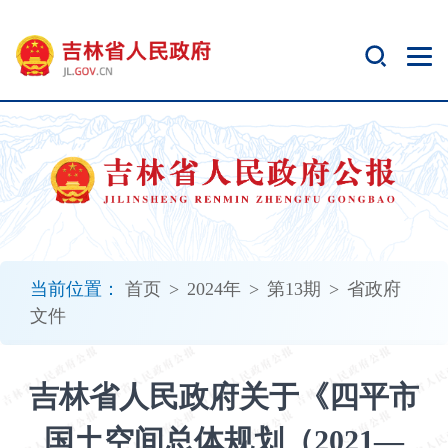
新
窗
口
打
开
无
障
碍
说
明
页
面,
当前位置：
首页
>
2024年
>
第13期
>
省政府
按
文件
Alt
加
波
吉林省人民政府关于《四平市
浪
键
国土空间总体规划（2021—
打