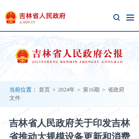
新
窗
口
打
开
无
障
碍
说
明
页
面,
当前位置：
首页
>
2024年
>
第16期
>
省政府
按
文件
Alt
加
波
吉林省人民政府关于印发吉林
浪
键
省推动大规模设备更新和消费
打