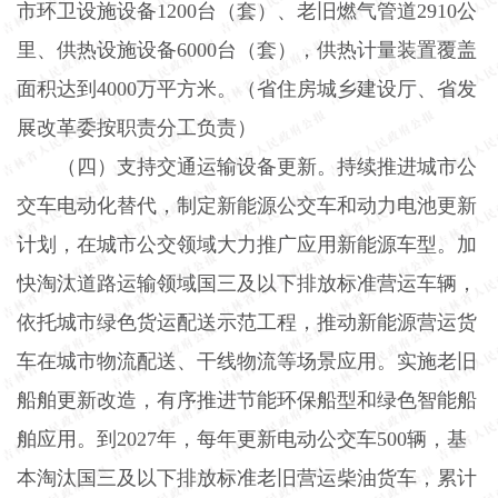
市环卫设施设备
1200
台（套）、老旧燃气管道
2910
公
里、供热设施设备
6000
台（套），供热计量装置覆盖
面积达到
4000
万平方米。（省住房城乡建设厅、省发
展改革委按职责分工负责）
（四）支持交通运输设备更新。
持续推进城市公
交车电动化替代，制定新能源公交车和动力电池更新
计划，在城市公交领域大力推广应用新能源车型。加
快淘汰道路运输领域国三及以下排放标准营运车辆，
依托城市绿色货运配送示范工程，推动新能源营运货
车在城市物流配送、干线物流等场景应用。实施老旧
船舶更新改造，有序推进节能环保船型和绿色智能船
舶应用。到
2027
年，每年更新电动公交车
500
辆，基
本淘汰国三及以下排放标准老旧营运柴油货车，累计