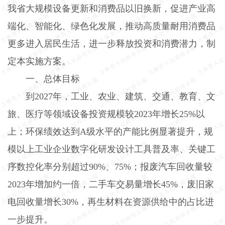
我省大规模设备更新和消费品以旧换新，促进产业高
端化、智能化、绿色化发展，推动高质量耐用消费品
更多进入居民生活，进一步释放投资和消费潜力，制
定本实施方案。
一、总体目标
到
2027
年，工业、农业、建筑、交通、教育、文
旅、医疗等领域设备投资规模较
2023
年增长
25%
以
上；环保绩效达到
A
级水平的产能比例显著提升，规
模以上工业企业数字化研发设计工具普及率、关键工
序数控化率分别超过
90%
、
75%
；报废汽车回收量较
2023
年增加约一倍，二手车交易量增长
45%
，废旧家
电回收量增长
30%
，再生材料在资源供给中的占比进
一步提升。