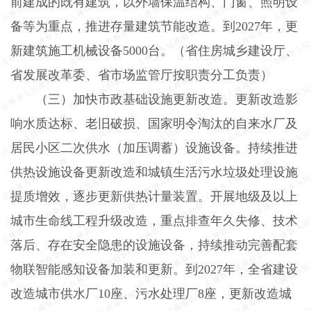
前建成的既有建筑，以外墙保温结构、门窗、照明设
备等为重点，推进存量建筑节能改造。到
2027
年，更
新建筑施工机械设备
5000
台。（省住房城乡建设厅、
省发展改革委、省市场监管厅按职责分工负责）
（三）加快市政基础设施更新改造。
更新改造影
响水质达标、老旧破损、国家明令淘汰的自来水厂及
居民小区二次供水（加压调蓄）设施设备。持续推进
供热设施设备更新改造和城镇生活污水垃圾处理设施
提质增效，逐步更新供热计量装置。开展地级及以上
城市生命线工程升级改造，重点排查年久失修、技术
落后、存在安全隐患的设施设备，持续推动完善配套
物联智能感知设备加装和更新。到
2027
年，全省建设
改造城市供水厂
10
座、污水处理厂
8
座，更新改造城