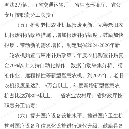
淘汰
2
万辆。（省交通运输厅、省生态环境厅、省公
安厅按职责分工负责）
（五）推动老旧农业机械报废更新。
完善老旧农
机报废补贴政策措施，增加报废补贴额度，鼓励加快
报废，带动新的需求增长。制定我省
2024-2026
年新
一轮农机购置与应用补贴政策，年度农机购置补贴资
金
70%
以上支持自动化操作、数据自动采集分析、精
准作业、远程操控等新型智慧农机。到
2027
年，老旧
农机报废量达到
1.5
万台以上，年度新增新型智慧农
机占比达到
80%
以上。（省农业农村厅、省财政厅按
职责分工负责）
（六）提升医疗设备设施水平。
推进医疗卫生机
构对医疗设备和信息化设施进行迭代升级。鼓励具备