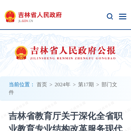
新
窗
口
打
开
无
障
碍
说
明
页
面,
当前位置：
首页
>
2024年
>
第17期
>
部门文
按
件
Alt
加
波
吉林省教育厅关于深化全省职
浪
键
业教育专业结构改革服务现代
打