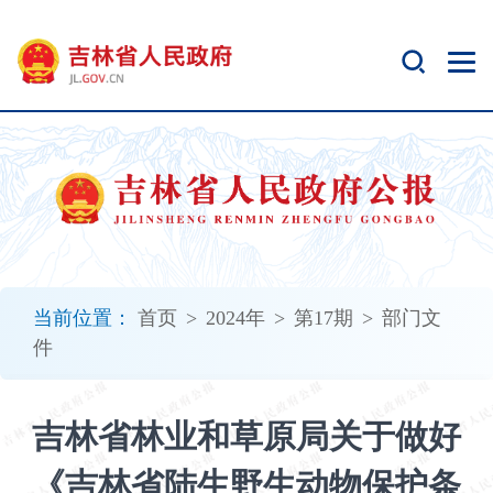
新
窗
口
打
开
无
障
碍
说
明
页
面,
当前位置：
首页
>
2024年
>
第17期
>
部门文
按
件
Alt
加
波
吉林省林业和草原局关于做好
浪
键
《吉林省陆生野生动物保护条
打