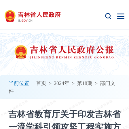
新
窗
口
打
开
无
障
碍
说
明
页
面,
当前位置：
首页
>
2024年
>
第18期
>
部门文
按
件
Alt
加
波
吉林省教育厅关于印发吉林省
浪
键
一流学科引领攻坚工程实施方
打