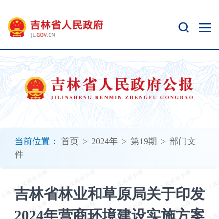
新
窗
口
打
开
无
障
碍
说
明
页
面,
当前位置：
首页
>
2024年
>
第19期
>
部门文
按
件
Alt
加
波
吉林省林业和草原局关于印发
浪
键
2024年营商环境建设实施方案
打