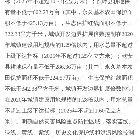
标（
2025
年不超过
10.73
亿立方米）；长岭县耕地保
有量不低于
602.23
万亩（其中，永久基本农田保护面
积不低于
425.13
万亩），生态保护红线面积不低于
322.33
平方千米，城镇开发边界扩展倍数控制在
2020
年城镇建设用地规模的
1.29
倍以内，用水总量不超过
上级下达指标（
2025
年不超过
1.25
亿立方米）；乾安
县耕地保有量不低于
286.36
万亩（其中，永久基本农
田保护面积不低于
224.57
万亩），生态保护红线面积
不低于
342.38
平方千米，城镇开发边界扩展倍数控制
在
2020
年城镇建设用地规模的
1.28
倍以内，用水总量
不超过上级下达指标（
2025
年不超过
1.60
亿立方
米）。明确自然灾害风险重点防控区域，落实蓝线、
绿线、黄线、紫线、历史文化保护线和洪涝风险控制