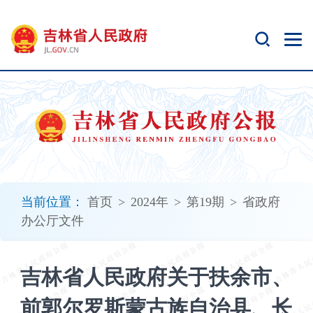
新
窗
口
打
开
无
障
碍
说
明
页
面,
当前位置：
首页
>
2024年
>
第19期
>
省政府
按
办公厅文件
Alt
加
波
吉林省人民政府关于扶余市、
浪
键
前郭尔罗斯蒙古族自治县、长
打