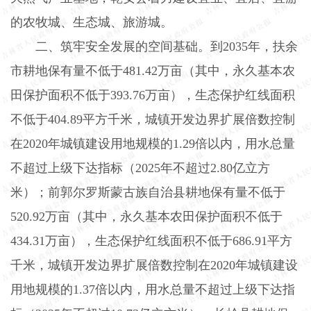
的农牧城、生态城、旅游城。
二、筑牢安全发展的空间基础。到
2035
年，扶余
市耕地保有量不低于
481.42
万亩（其中，永久基本农
田保护面积不低于
393.76
万亩），生态保护红线面积
不低于
404.89
平方千米，城镇开发边界扩展倍数控制
在
2020
年城镇建设用地规模的
1.29
倍以内，用水总量
不超过上级下达指标（
2025
年不超过
2.80
亿立方
米）；前郭尔罗斯蒙古族自治县耕地保有量不低于
520.92
万亩（其中，永久基本农田保护面积不低于
434.31
万亩），生态保护红线面积不低于
686.91
平方
千米，城镇开发边界扩展倍数控制在
2020
年城镇建设
用地规模的
1.37
倍以内，用水总量不超过上级下达指