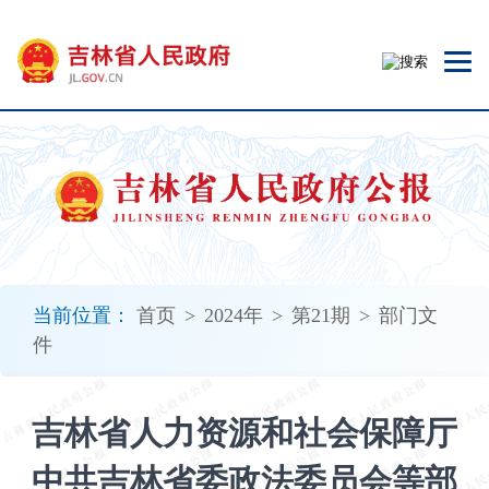
新
窗
口
打
开
无
障
碍
说
明
页
面,
当前位置：
首页
>
2024年
>
第21期
>
部门文
按
件
Alt
加
波
吉林省人力资源和社会保障厅
浪
键
中共吉林省委政法委员会等部
打