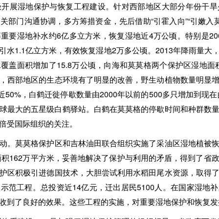
展湿地保护与恢复工程建设。针对西部地区大部分年份干旱
部门沟通协调，多方筹措资金，先后借助“引霍入向”“引嫩入莫”
要湿地补水约6亿多立方米，恢复湿地近4万公顷。特别是2004
水1.1亿立方米，有效恢复湿地2万多公顷。2013年降雨量
覆盖面积增加了15.8万公顷，向海和莫莫格两个保护区湿地面积
，西部地区的生态环境有了明显的改善，野生动植物数量明显
近50%，白鹤迁徙停歇数量由2000年以前的500多只增加到现在
全球最大的五星级白鹤驿站。白鹤在莫莫格的停歇时间和种群数
倍受国际组织的关注。
。莫莫格保护区和吉林油田联合组织实施了采油区湿地植被恢
被面积162万平方米，妥善地解决了保护与利用的矛盾，得到了省
护区积极引进德国技术，大胆尝试利用水稻田尾水资源，取得
示范工程。总投资近14亿元，迁出居民5100人。在国家湿地
收到了良好的效果。这些工程的实施，对重要湿地保护和恢复发