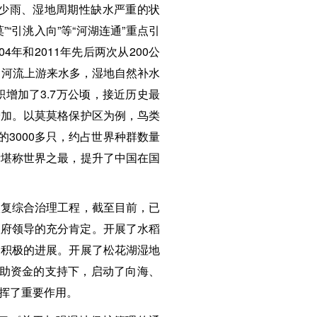
少雨、湿地周期性缺水严重的状
“引洮入向”等“河湖连通”重点引
年和2011年先后两次从200公
大，河流上游来水多，湿地自然补水
增加了3.7万公顷，接近历史最
增加。以莫莫格保护区为例，鸟类
的3000多只，约占世界种群数量
量堪称世界之最，提升了中国在国
复综合治理工程，截至目前，已
政府领导的充分肯定。开展了水稻
了积极的进展。开展了松花湖湿地
补助资金的支持下，启动了向海、
挥了重要作用。