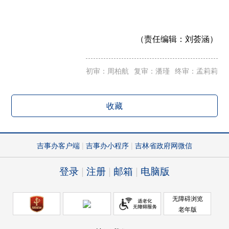
（责任编辑：
刘荟涵）
初审：周柏航
复审：潘瑾
终审：孟莉莉
收藏