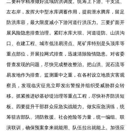
二要科学精准做好流域防洪调度。统筹上下游、干支流、
左右岸，发挥大中型水库调蓄作用，提前泄水腾库，留足
防洪库容，最大限度减小下游河道行洪压力。三要扩面开
展风险隐患排查治理。紧盯水库大坝、河道堤防、山洪沟
口、在建工程、城市低洼易涝点、尾矿库特别是头顶库等
重点部位，开展拉网式排查，迅速清除险情隐患。对省委
督查发现的问题，尽快完成整改整治。把山洪、泥石流等
易发地作为排查、监测重中之重，在各村设立地质灾害观
察员，发现临灾征兆立即发出警报并组织受威胁群众转
移‌。抓紧推进砂基砂堤治理等重点工程，尽快补齐防洪短
板。四要提升干部群众应急实战能力。做实应急演练，统
筹驻吉部队、消防救援、社会抢险等力量，统一编组、联
演联训，确保预案拿来就能用、队伍拉出就能上。加强应