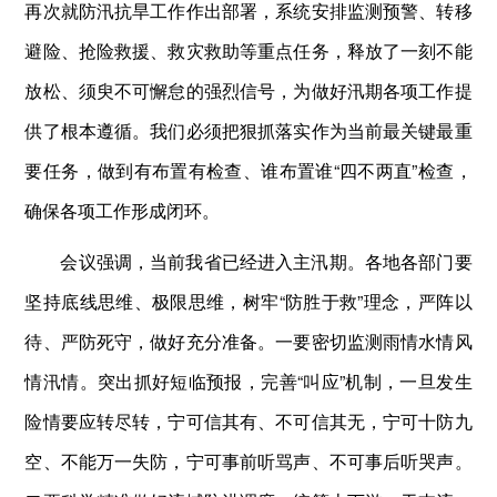
再次就防汛抗旱工作作出部署，系统安排监测预警、转移
避险、抢险救援、救灾救助等重点任务，释放了一刻不能
放松、须臾不可懈怠的强烈信号，为做好汛期各项工作提
供了根本遵循。我们必须把狠抓落实作为当前最关键最重
要任务，做到有布置有检查、谁布置谁“四不两直”检查，
确保各项工作形成闭环。
会议强调，当前我省已经进入主汛期。各地各部门要
坚持底线思维、极限思维，树牢“防胜于救”理念，严阵以
待、严防死守，做好充分准备。一要密切监测雨情水情风
情汛情。突出抓好短临预报，完善“叫应”机制，一旦发生
险情要应转尽转，宁可信其有、不可信其无，宁可十防九
空、不能万一失防，宁可事前听骂声、不可事后听哭声。