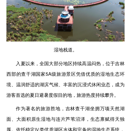
湿地栈道。
入夏以来，全国大部分地区持续高温闷热，位于吉林
西部的查干湖国家5A级旅游景区凭借优质的湿地生态环
境、温润舒适的湖滨气候、丰富的沉浸式休闲业态，成为
游客首选的夏日避暑度假目的地，旅游热度持续攀升。
作为著名的旅游胜地，吉林查干湖坐拥万顷天然湖
面、大面积原生湿地与连片芦苇沼泽，生态禀赋得天独
厚。依托稳定Ⅳ类优质湖区水体和完备的湿地生态系统，