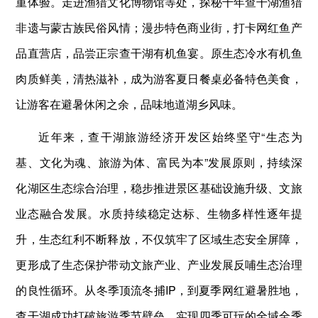
重体验。走进渔猎文化博物馆等处，探秘千年查干湖渔猎
非遗与蒙古族民俗风情；漫步特色商业街，打卡网红鱼产
品直营店，品尝正宗查干湖有机鱼宴。原生态冷水有机鱼
肉质鲜美，清热滋补，成为游客夏日餐桌必备特色美食，
让游客在避暑休闲之余，品味地道湖乡风味。
近年来，查干湖旅游经济开发区始终坚守“生态为
基、文化为魂、旅游为体、富民为本”发展原则，持续深
化湖区生态综合治理，稳步推进景区基础设施升级、文旅
业态融合发展。水质持续稳定达标、生物多样性逐年提
升，生态红利不断释放，不仅筑牢了区域生态安全屏障，
更形成了生态保护带动文旅产业、产业发展反哺生态治理
的良性循环。从冬季顶流冬捕IP，到夏季网红避暑胜地，
查干湖成功打破旅游季节壁垒，实现四季可玩的全域全季