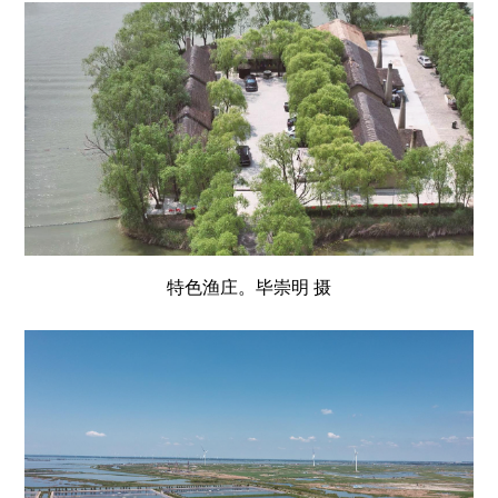
特色渔庄。毕崇明 摄