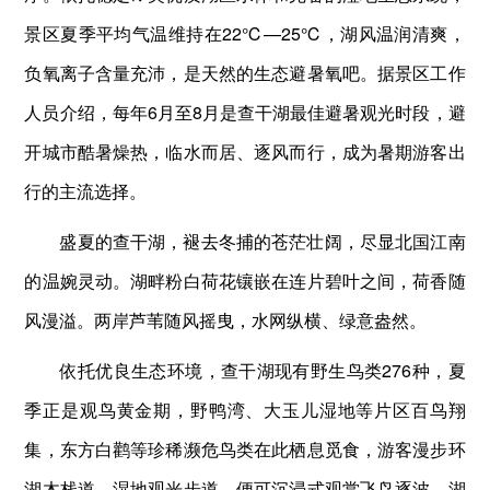
景区夏季平均气温维持在22℃—25℃，湖风温润清爽，
负氧离子含量充沛，是天然的生态避暑氧吧。据景区工作
人员介绍，每年6月至8月是查干湖最佳避暑观光时段，避
开城市酷暑燥热，临水而居、逐风而行，成为暑期游客出
行的主流选择。
盛夏的查干湖，褪去冬捕的苍茫壮阔，尽显北国江南
的温婉灵动。湖畔粉白荷花镶嵌在连片碧叶之间，荷香随
风漫溢。两岸芦苇随风摇曳，水网纵横、绿意盎然。
依托优良生态环境，查干湖现有野生鸟类276种，夏
季正是观鸟黄金期，野鸭湾、大玉儿湿地等片区百鸟翔
集，东方白鹳等珍稀濒危鸟类在此栖息觅食，游客漫步环
湖木栈道、湿地观光步道，便可沉浸式观赏飞鸟逐波、湖