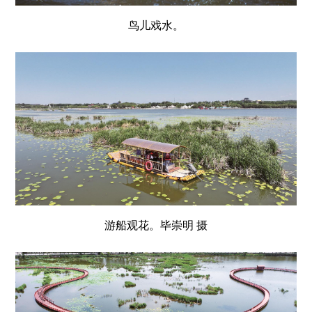
鸟儿戏水。
游船观花。毕崇明 摄