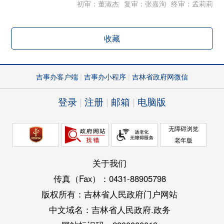
初审：董淑杰
复审：张嘉洵
终审：孟莉莉
收藏