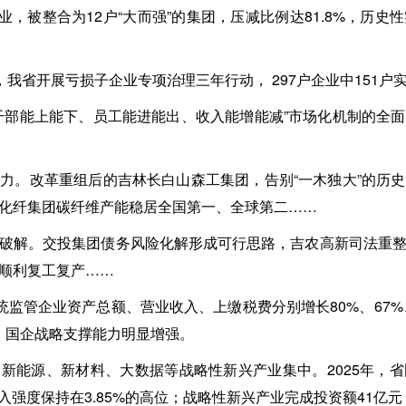
企业，被整合为12户“大而强”的集团，压减比例达81.8%，历
，我省开展亏损子企业专项治理三年行动， 297户企业中151户实
干部能上能下、员工能进能出、收入能增能减”市场化机制的全
力。改革重组后的吉林长白山森工集团，告别“一木独大”的历
化纤集团碳纤维产能稳居全国第一、全球第二……
破解。交投集团债务风险化解形成可行思路，吉农高新司法重
顺利复工复产……
统监管企业资产总额、营业收入、上缴税费分别增长80%、67%、
倍，国企战略支撑能力明显增强。
新能源、新材料、大数据等战略性新兴产业集中。2025年，
投入强度保持在3.85%的高位；战略性新兴产业完成投资额41亿元