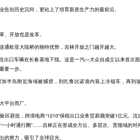
业告别历史沉疴，更站上了培育新质生产力的最前沿。
革、开放也是改革。
连通欧亚大陆桥的独特优势，吉林开放之门越开越大。
众首批出口车辆在长春基地下线。这是一汽—大众自成立以来首次
重要一步。
察加半岛附近海域被捕捞，到扎鲁比诺港内装上冷链车，再到驶
大平台而广。
区获批，跨境电商“1210”保税出口业务贸易额突破1亿元。沈
“一小时通行圈”……吉林正在形成全方位、多层次、宽领域的对
出的努力，吸引了全球目光。