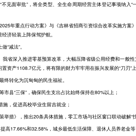
“不见面审批”，将全类型、全生命周期经营主体登记事项纳入“一
2025年重点行动方案》与《吉林省招商引资综合改革实施方案
营经济轻装上阵保驾护航。
做“减法”。
”。我省深入推进零基预算改革，大幅压降省级公用经费和一般性
闲置资产1108.7亿元，将有限的财力牢牢用在振兴发展的“刀刃”
最终转化为沉甸甸的民生福祉。
筹市县“三保”，确保民生支出占比始终保持在80%以上；
体措施，促进高校毕业生留吉就业；
策举措》，推出20条具体措施，零工市场与社区窗口联动破解“找
年提高17.66%和32.58%，城乡最低生活保障、退休人员养老