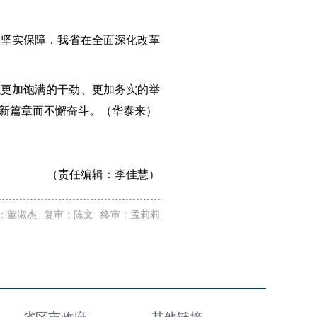
的坚实保障，我省在全面深化改革
以更加饱满的干劲、更加务实的举
新篇章而不懈奋斗。（华泰来）
（责任编辑：
李佳慧）
：董淑杰
复审：陈文
终审：孟莉莉
省区市政府
其他链接