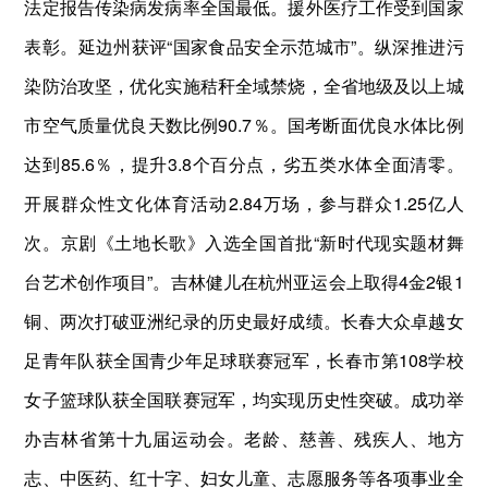
法定报告传染病发病率全国最低。援外医疗工作受到国家
表彰。延边州获评“国家食品安全示范城市”。纵深推进污
染防治攻坚，优化实施秸秆全域禁烧，全省地级及以上城
市空气质量优良天数比例90.7％。国考断面优良水体比例
达到85.6％，提升3.8个百分点，劣五类水体全面清零。
开展群众性文化体育活动2.84万场，参与群众1.25亿人
次。京剧《土地长歌》入选全国首批“新时代现实题材舞
台艺术创作项目”。吉林健儿在杭州亚运会上取得4金2银1
铜、两次打破亚洲纪录的历史最好成绩。长春大众卓越女
足青年队获全国青少年足球联赛冠军，长春市第108学校
女子篮球队获全国联赛冠军，均实现历史性突破。成功举
办吉林省第十九届运动会。老龄、慈善、残疾人、地方
志、中医药、红十字、妇女儿童、志愿服务等各项事业全