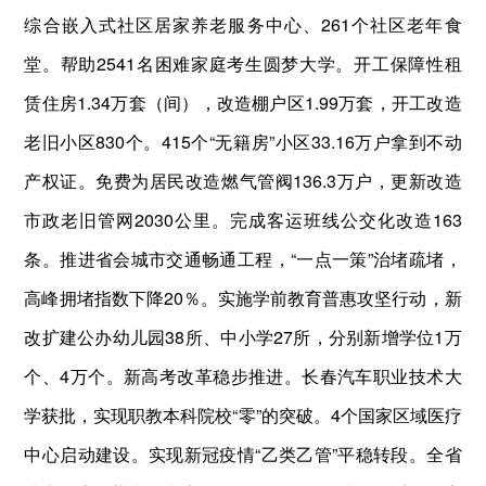
综合嵌入式社区居家养老服务中心、261个社区老年食
堂。帮助2541名困难家庭考生圆梦大学。开工保障性租
赁住房1.34万套（间），改造棚户区1.99万套，开工改造
老旧小区830个。415个“无籍房”小区33.16万户拿到不动
产权证。免费为居民改造燃气管阀136.3万户，更新改造
市政老旧管网2030公里。完成客运班线公交化改造163
条。推进省会城市交通畅通工程，“一点一策”治堵疏堵，
高峰拥堵指数下降20％。实施学前教育普惠攻坚行动，新
改扩建公办幼儿园38所、中小学27所，分别新增学位1万
个、4万个。新高考改革稳步推进。长春汽车职业技术大
学获批，实现职教本科院校“零”的突破。4个国家区域医疗
中心启动建设。实现新冠疫情“乙类乙管”平稳转段。全省