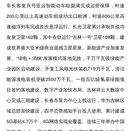
车长客复兴号亚运智能动车组圆满完成运营保障，时速
200公里以上高速动车组成功出口欧洲，时速600公里高
速磁浮列车完成首次悬浮运行。长光卫星累计承制并成功
发射卫星162颗，其中在轨运行“吉林一号”卫星108颗，建
成世界最大亚米级商业遥感卫星星座。新能源产业加速发
展。“绿电＋消纳”发展模式落地见效，千万千瓦级绿能产
业园区启动建设。开复工风电光伏装机719万千瓦，清洁
能源发电装机突破2500万千瓦。一批百亿级氢基绿能项
目签约落地建设。数字产业加快布局。吉林祥云大数据中
心完成三期建设，长春市算力中心上线运行，华为吉林区
域总部加快建设，四平态势感知平台投入使用。累计建成
5G基站4.7万个，4G网络实现全覆盖。连续三年举办中国