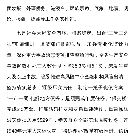
面发展，外事侨务、港澳台、民族宗教、气象、地震、测
绘、援疆、援藏等工作务实推进。
出台“三管三必
七是社会大局安全有序、和谐稳定。
须”实施细则，厘清部门职能边界，加强专业化监管力
量，深化重大事故隐患专项排查整治行动，全省生产安全
事故起数和死亡人数分别下降35.3％和5.1％，未发生重
大及以上事故。稳妥推进高风险中小金融机构风险出清。
坚持省负总责，逐级压实责任，制定一揽子化债方案，
“一市一案”化解地方债务，超额完成年度任务。“保交楼”
完成2.5万套。打赢防汛抗灾和灾后重建硬仗，重建修缮
洪灾倒损房屋5529户，受灾群众全部实现温暖过冬。连
续43年无重大森林火灾。“接诉即办”改革有效推进。信访