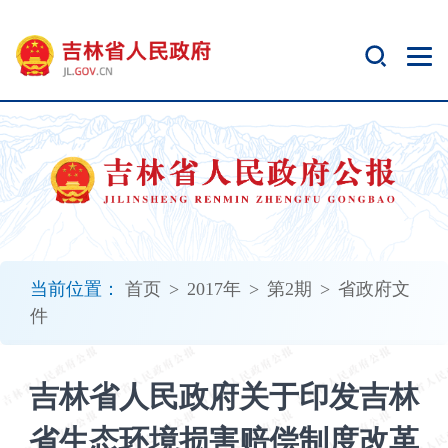
新
窗
口
打
开
无
障
碍
说
明
页
面,
当前位置：
首页
>
2017年
>
第2期
>
省政府文
按
件
Alt
加
波
吉林省人民政府关于印发吉林
浪
键
省生态环境损害赔偿制度改革
打