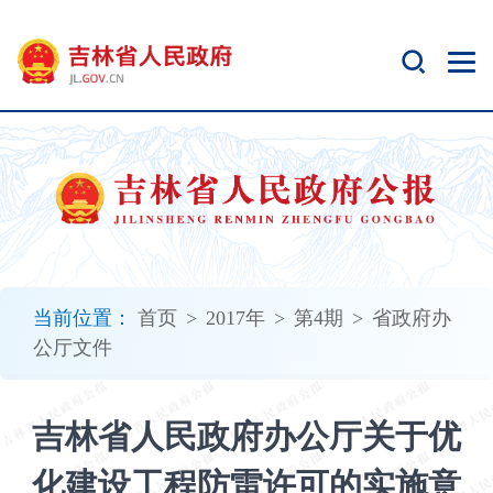
新
窗
口
打
开
无
障
碍
说
明
页
面,
当前位置：
首页
>
2017年
>
第4期
>
省政府办
按
公厅文件
Alt
加
波
吉林省人民政府办公厅关于优
浪
键
化建设工程防雷许可的实施意
打