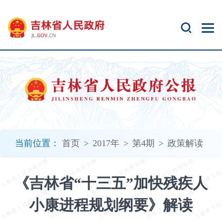
新
窗
口
打
开
无
障
碍
说
明
页
面,
当前位置：
首页
>
2017年
>
第4期
>
政策解读
按
Alt
加
《吉林省“十三五”加快残疾人
波
浪
小康进程规划纲要》解读
键
打