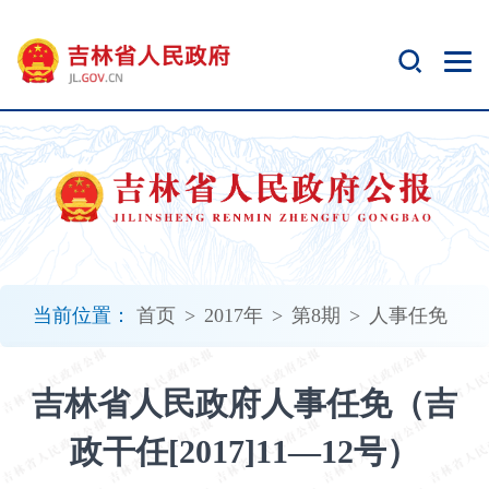
新
窗
口
打
开
无
障
碍
说
明
页
面,
当前位置：
首页
>
2017年
>
第8期
>
人事任免
按
Alt
加
吉林省人民政府人事任免（吉
波
浪
政干任[2017]11—12号）
键
打