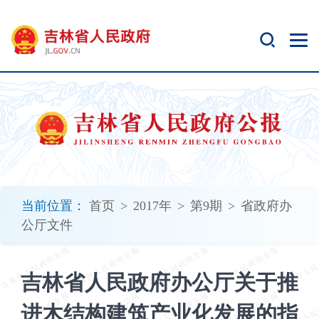
新
窗
口
打
开
无
障
碍
说
明
页
面,
当前位置：
首页
>
2017年
>
第9期
>
省政府办
按
公厅文件
Alt
加
波
吉林省人民政府办公厅关于推
浪
键
进木结构建筑产业化发展的指
打