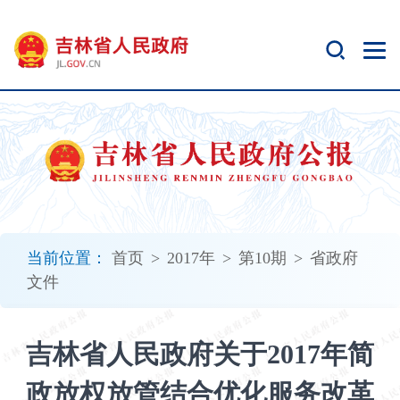
新
窗
口
打
开
无
障
碍
说
明
页
面,
当前位置：
首页
>
2017年
>
第10期
>
省政府
按
文件
Alt
加
波
吉林省人民政府关于2017年简
浪
键
政放权放管结合优化服务改革
打