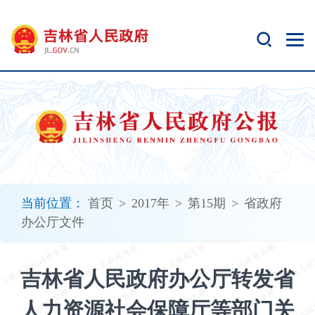
新
窗
口
打
开
无
障
碍
说
明
页
面,
当前位置：
首页
>
2017年
>
第15期
>
省政府
按
办公厅文件
Alt
加
波
吉林省人民政府办公厅转发省
浪
键
人力资源社会保障厅等部门关
打