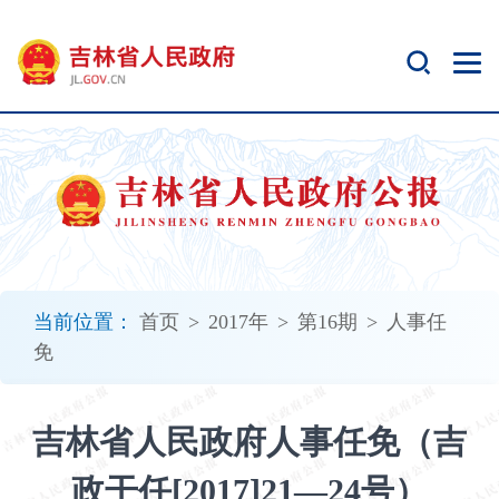
新
窗
口
打
开
无
障
碍
说
明
页
面,
当前位置：
首页
>
2017年
>
第16期
>
人事任
按
免
Alt
加
波
吉林省人民政府人事任免（吉
浪
键
政干任[2017]21—24号）
打