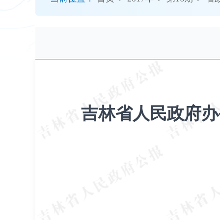
开
导
盲
模
式
吉林省人民政府办