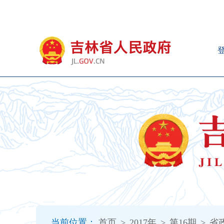
新
窗
口
打
开
无
障
碍
说
明
页
面,
按
Alt
加
波
浪
键
打
当前位置：
首页
>
2017年
>
第16期
>
省