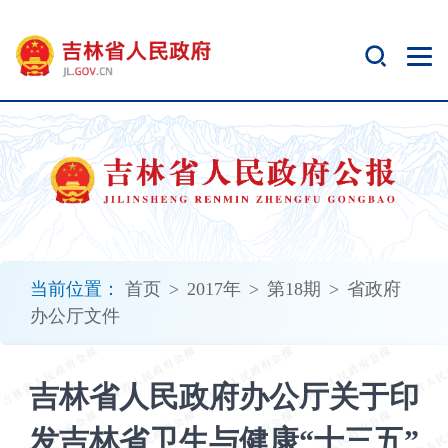
新
窗
口
打
开
无
障
碍
说
明
页
面,
当前位置：
首页
>
2017年
>
第18期
>
省政府
按
办公厅文件
Alt
加
波
吉林省人民政府办公厅关于印
浪
键
发吉林省卫生与健康“十三五”
打