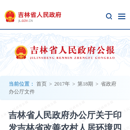
新
窗
口
打
开
无
障
碍
说
明
页
面,
当前位置：
首页
>
2017年
>
第18期
>
省政府
按
办公厅文件
Alt
加
波
吉林省人民政府办公厅关于印
浪
键
发吉林省改善农村人居环境四
打