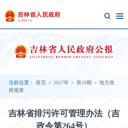
新
窗
口
打
开
无
障
碍
说
明
页
面,
当前位置：
首页
>
2017年
>
第19期
>
地方政
按
府规章
Alt
加
波
吉林省排污许可管理办法（吉
浪
键
政令第264号）
打