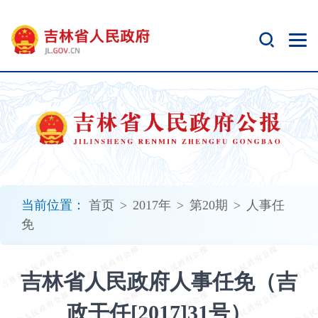
新
窗
口
打
开
无
障
碍
说
明
页
面,
当前位置：
首页
>
2017年
>
第20期
>
人事任
按
免
Alt
加
波
吉林省人民政府人事任免（吉
浪
键
政干任[2017]31号）
打