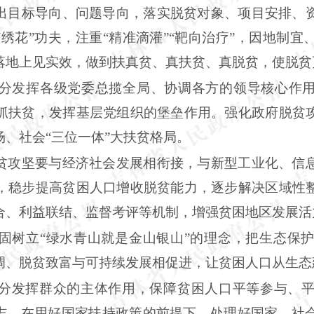
出目标导向、问题导向，落实脱贫对象、项目安排、
“绣花”功夫，注重“精准滴灌”“靶向治疗”，因地制
落地上见实效，做到扶真贫、真扶贫、真脱贫，使脱贫
分发挥各级党委总揽全局、协调各方的领导核心作
抓扶贫，发挥基层党组织的堡垒作用。强化政府脱贫
、社会“三位一体”大扶贫格局。
贫攻坚要与经济社会发展相衔接，与新型工业化、信
，稳步提高贫困人口增收脱贫能力，逐步解决区域性
合、利益联结、监督考评等机制，增强贫困地区发展活
固树立
“绿水青山就是金山银山”的理念，把生态保
调、脱贫致富与可持续发展相促进，让贫困人口从生态
分发挥群众的主体作用，保障贫困人口平等参与、
扶志，在用好国家扶持政策的前提下，处理好国家、社