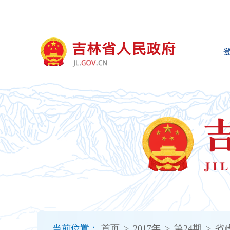
新
窗
口
打
开
无
障
碍
说
明
页
面,
按
Alt
加
波
浪
键
打
当前位置：
首页
>
2017年
>
第24期
>
省