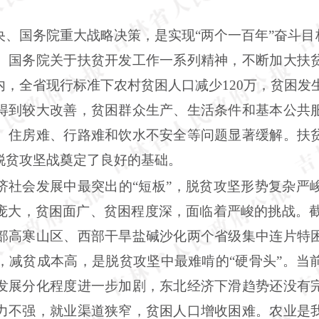
央、国务院重大战略决策，是实现
“两个一百年”奋斗
、国务院关于扶贫开发工作一系列精神，不断加大扶
，全省现行标准下农村贫困人口减少120万，贫困发生
得到较大改善，贫困群众生产、生活条件和基本公共
、住房难、行路难和饮水不安全等问题显著缓解。扶
脱贫攻坚战奠定了良好的基础。
济社会发展中最突出的
“短板”，脱贫攻坚形势复杂严
大，贫困面广、贫困程度深，面临着严峻的挑战。截至
部高寒山区、西部干旱盐碱沙化两个省级集中连片特
，减贫成本高，是脱贫攻坚中最难啃的“硬骨头”。当
发展分化程度进一步加剧，东北经济下滑趋势还没有
力不强，就业渠道狭窄，贫困人口增收困难。农业是