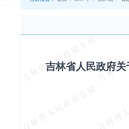
开
导
盲
模
式
吉林省人民政府关