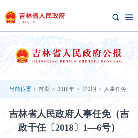
新
窗
口
打
开
无
障
碍
说
明
页
面,
当前位置：
首页
>
2018年
>
第2期
>
人事任免
按
Alt
加
吉林省人民政府人事任免（吉
波
浪
政干任〔2018〕1—6号）
键
打