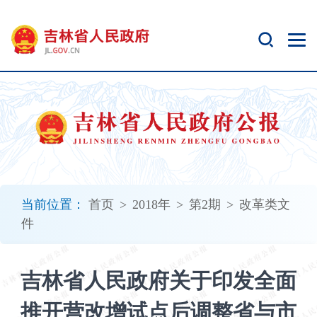
新
窗
口
打
开
无
障
碍
说
明
页
面,
当前位置：
首页
>
2018年
>
第2期
>
改革类文
按
件
Alt
加
波
吉林省人民政府关于印发全面
浪
键
推开营改增试点后调整省与市
打