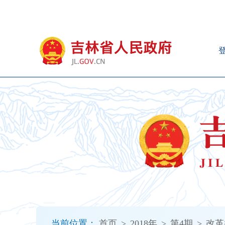
新
窗
口
打
开
无
障
碍
说
明
页
面,
按
Alt
加
波
浪
键
打
当前位置：
首页
>
2018年
>
第4期
>
改革