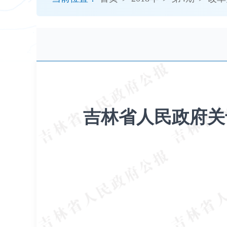
开
导
盲
模
式
吉林省人民政府关