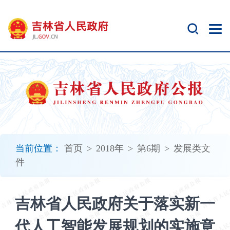
新
窗
口
打
开
无
障
碍
说
明
页
面,
当前位置：
首页
>
2018年
>
第6期
>
发展类文
按
件
Alt
加
波
吉林省人民政府关于落实新一
浪
键
代人工智能发展规划的实施意
打