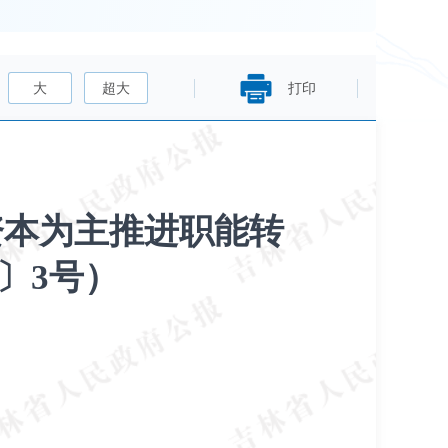
大
超大
打印
资本为主推进职能转
〕3号）