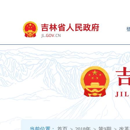
新
窗
口
打
开
无
障
碍
说
明
页
面,
按
Alt
加
波
浪
键
打
当前位置：
首页
>
2018年
>
第9期
>
改革