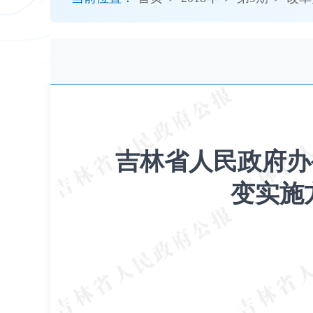
开
导
盲
模
式
吉林省人民政府办
变实施