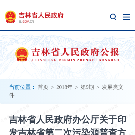
新
窗
口
打
开
无
障
碍
说
明
页
面,
当前位置：
首页
>
2018年
>
第9期
>
发展类文
按
件
Alt
加
波
吉林省人民政府办公厅关于印
浪
键
发吉林省第二次污染源普查方
打