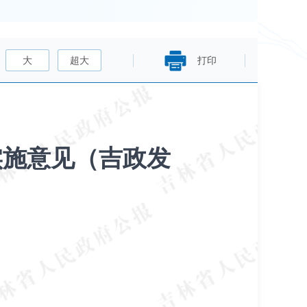
大
超大
打印
实施意见（吉政发