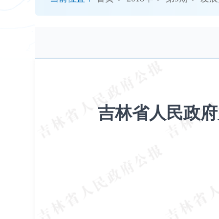
开
导
盲
模
式
吉林省人民政府