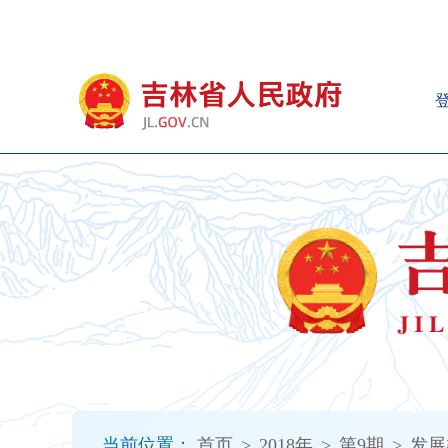
新
窗
口
打
开
无
障
碍
说
明
页
面,
按
Alt
加
波
浪
键
打
当前位置：
首页
>
2018年
>
第9期
>
发展