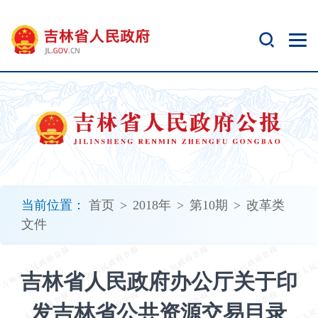
新
窗
口
打
开
无
障
碍
说
明
页
面,
当前位置：
首页
>
2018年
>
第10期
>
改革类
按
文件
Alt
加
波
吉林省人民政府办公厅关于印
浪
键
发吉林省公共资源交易目录
打