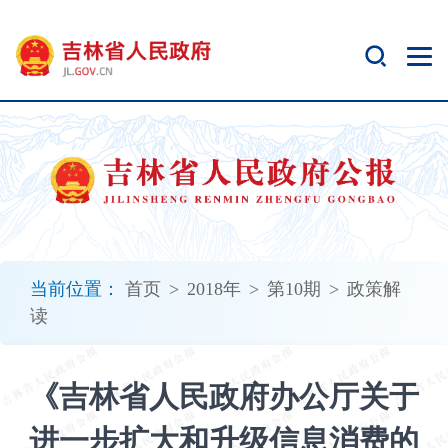
新
窗
口
打
开
无
障
碍
说
明
页
面,
当前位置：
首页
>
2018年
>
第10期
>
政策解
按
读
Alt
加
波
《吉林省人民政府办公厅关于
浪
键
进一步扩大和升级信息消费的
打