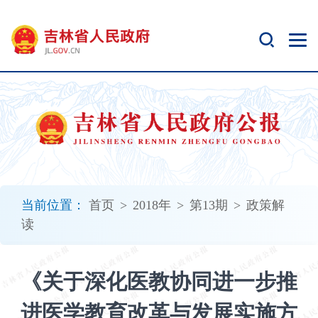
新
窗
口
打
开
无
障
碍
说
明
页
面,
当前位置：
首页
>
2018年
>
第13期
>
政策解
按
读
Alt
加
波
《关于深化医教协同进一步推
浪
键
进医学教育改革与发展实施方
打