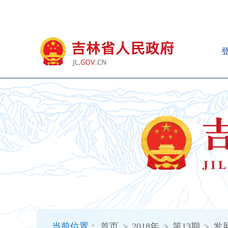
新
窗
口
打
开
无
障
碍
说
明
页
面,
按
Alt
加
波
浪
键
打
当前位置：
首页
>
2018年
>
第13期
>
发