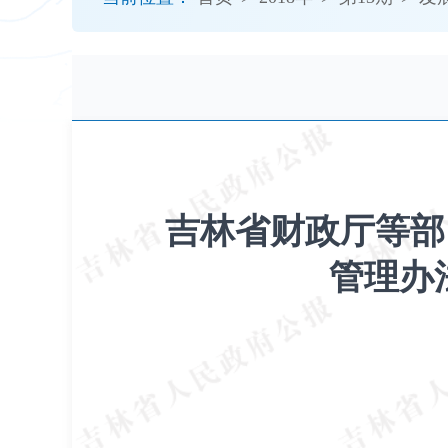
开
导
盲
模
式
吉林省财政厅等部
管理办