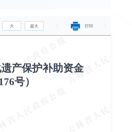
大
超大
打印
化遗产保护补助资金
76号）