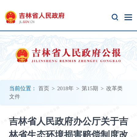
新
窗
口
打
开
无
障
碍
说
明
页
面,
当前位置：
首页
>
2018年
>
第15期
>
改革类
按
文件
Alt
加
波
吉林省人民政府办公厅关于吉
浪
键
林省生态环境损害赔偿制度改
打