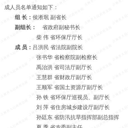
成人员名单通知如下：
组
长：
侯淅珉
副省长
副组长：
省政府副秘书长
柴
伟
省环保厅厅长
成
员：
吕洪民
省法院副院长
张书华
省检察院副检察长
禹治洪
省司法厅副厅长
王慧群
省财政厅副厅长
王顺军
省国土资源厅副厅长
孙
铁
省环保厅巡视员、副厅长
刘
萍
省住房城乡建设厅副厅长
孙廷东
省防汛抗旱指挥部副总指挥
夏
季
省农委副主任