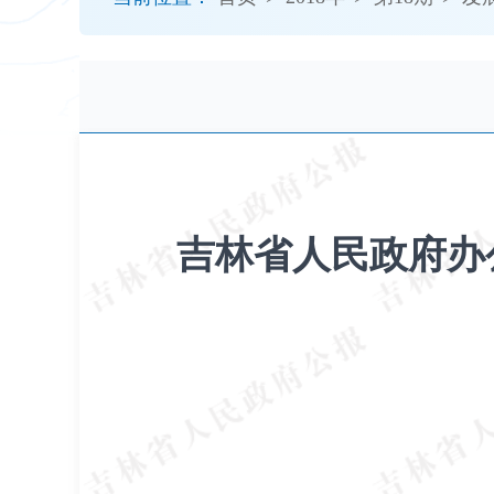
开
导
盲
模
式
吉林省人民政府办