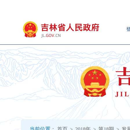
新
窗
口
打
开
无
障
碍
说
明
页
面,
按
Alt
加
波
浪
键
打
当前位置：
首页
>
2018年
>
第18期
>
发