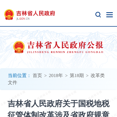
新
窗
口
打
开
无
障
碍
说
明
页
面,
当前位置：
首页
>
2018年
>
第18期
>
改革类
按
文件
Alt
加
波
吉林省人民政府关于国税地税
浪
键
征管体制改革涉及省政府规章
打