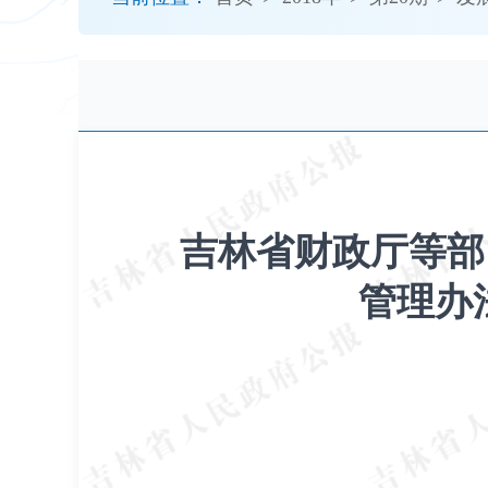
开
导
盲
模
式
吉林省财政厅等部
管理办