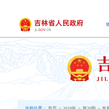
新
窗
口
打
开
无
障
碍
说
明
页
面,
按
Alt
加
波
浪
键
打
当前位置：
首页
>
2018年
>
第20期
>
发