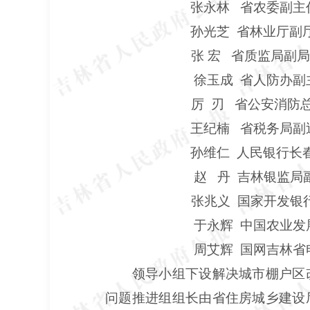
张永林
省农委副主
孙光芝
省林业厅副
张 宏 省质监局副局
徐玉成 省人防办副
厉 刃 省公安消防总
王纪楠 省税务局副
孙维仁
人民银行长
赵
丹
吉林银监局
张兆义 国家开发银行
于永辉 中国农业发展
周艾辉
国网吉林省
领导小组下设解决城市棚户区改
问题推进组组长由省住房城乡建设