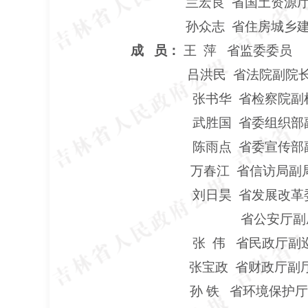
兰宏良
省国土资源
孙众志
省住房城乡建
成
员：
王
萍
省监委委员
吕洪民 省法院副院
张书华 省检察院副
武胜国
省委组织部
陈雨点
省委宣传部
万春江 省信访局副
刘日昊 省发展改革委
省公安厅副
张
伟
省民政厅副
张宝政
省财政厅副
孙 铁 省环境保护厅