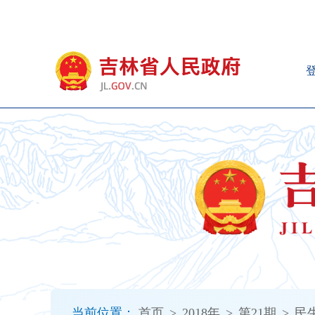
新
窗
口
打
开
无
障
碍
说
明
页
面,
按
Alt
加
波
浪
键
打
当前位置：
首页
>
2018年
>
第21期
>
民