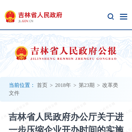
新
窗
口
打
开
无
障
碍
说
明
页
面,
当前位置：
首页
>
2018年
>
第23期
>
改革类
按
文件
Alt
加
波
吉林省人民政府办公厅关于进
浪
键
一步压缩企业开办时间的实施
打